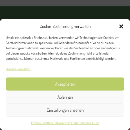
Startseite
Impressum
Datenschutzerklärung
Cookie-Zustimmung verwalten
Kontakt
Um dir ein optimales Erlebnis zu bieten, verwenden wir Technologien wie Cookies, um
Geräteinformationen zu speichern und/oder darauf zuzugreifen. Wenn du diesen
Technologien zustimmst, können wir Daten wie das Surfverhalten oder eindeutige IDs
Copyright 2019
Computernotdienst Burgenlandkreis
© Alle Rechte vorbehalten
auf dieser Website verarbeiten. Wenn du deine Zustimmung nicht erteilst oder
zurückziehst, können bestimmte Merkmale und Funktionen beeinträchtigt werden.
Dienste verwalten
Akzeptieren
Ablehnen
Einstellungen ansehen
Cookie-Richtlinie
Datenschutzerklärung
Impressum