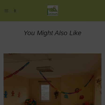
Toggle
navigation
You Might Also Like